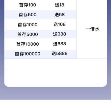
首页
>
企业简介
>
发展历程
2
021
年
获得SGS-TüV颁发的ISO
2020
年
捐赠金额330万多元
当选中汽协转向器委
荣获
2020
中国汽车供
集团新能源汽车及零
2019
年
美国福特汽车公司举
目 量产以来的优良供
iRCB
（智能循环球转
荆州恒隆公司成功实
集团成为“新华社民族
2018年
集团实验中心顺利通