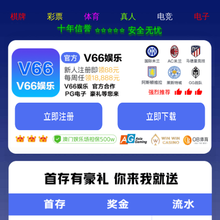
永盛游戏平台-手机App下载
欢迎访问永盛游戏平台！
首页