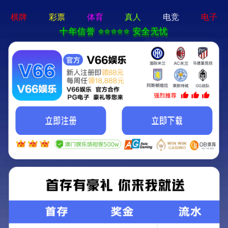
永盛游戏平台-手机App下载
欢迎访问永盛游戏平台！
首页