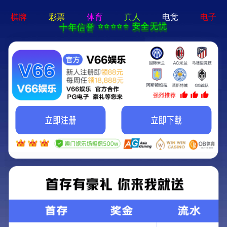
永盛游戏平台-手机App下载
欢迎访问永盛游戏平台！
首页