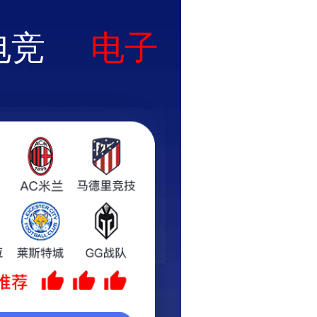
中文
EN
能力
市场营销
企业视频
企业简介