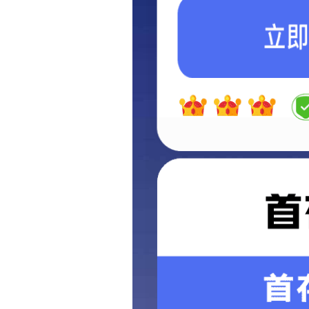
首页
>
新闻中心
>
子公司新闻
7月9日
举行。上
责人等一
领导对该
永盛游戏