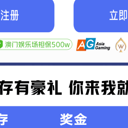
荆州市第二次项目拉练活动首站
发布时间：2021-07-12 07:51:26 浏览：
，2021年荆州市上半年固定资产投资工作调度暨第二次
午8点，荆州市市委书记何光中、市长周志红等四大家领
行，在集团久隆事业部恒盛工厂4#车间现场，观摩了“新
项目进度和取得的成果表示高度肯定。
平台总裁助理陈毓翔、侯学为、王庆军等领导参加活动