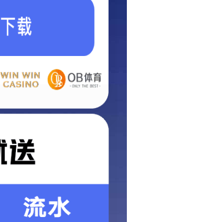
集团新闻
子公司新闻
通知公告
观摩在集团现场举行
14444
11909
项目拉练活动正式开始，首站观摩在永盛游戏平台
导、市直相关单位、各县市区、功能区党政主要负
能源汽车数字化车间项目”成果汇报和展示，出席
。